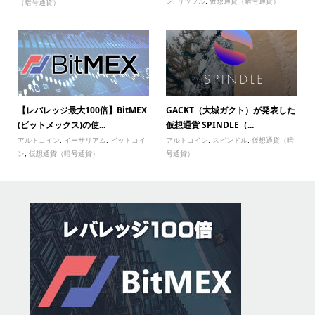
ン
,
リップル
,
仮想通貨（暗号通貨）
（暗号通貨）
【レバレッジ最大100倍】BitMEX
GACKT（大城ガクト）が発表した
(ビットメックス)の使...
仮想通貨 SPINDLE（...
アルトコイン
,
イーサリアム
,
ビットコイ
アルトコイン
,
スピンドル
,
仮想通貨（暗
ン
,
仮想通貨（暗号通貨）
号通貨）