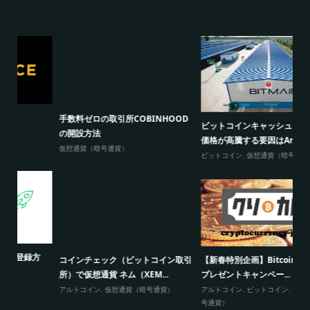
P
手数料ゼロの取引所COBINHOOD
ビットコインキャッシュ（BCH）の
ッ
の開設方法
価格が高騰する要因はAnt...
ビ
仮想通貨（暗号通貨）
ビットコイン
,
仮想通貨（暗号通貨）
コインチェック（ビットコイン取引
【新春特別企画】Bitcoin10万円分
仮
所）で仮想通貨 ネム（XEM...
プレゼントキャンペー...
「
アルトコイン
,
仮想通貨（暗号通貨）
アルトコイン
,
ビットコイン
,
仮想通貨（暗
ア
号通貨）
ン