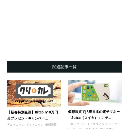
関連記事一覧
仮想通貨でJR東日本の電子マネー
【新春特別企画】Bitcoin10万円
「Suica（スイカ）」にチ...
分プレゼントキャンペー...
アルトコイン
,
イーサリアム
,
ビットコイ
アルトコイン
,
ビットコイン
,
仮想通貨