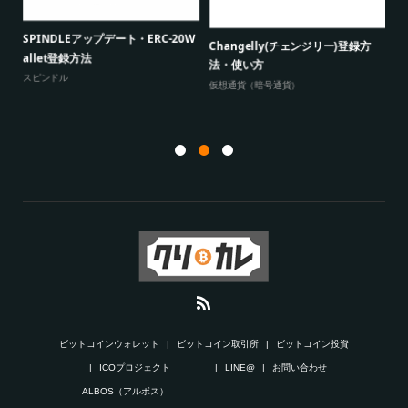
コインチェック（ビットコイン取引
【新春特別企画】Bitcoin10万円分
仮
所）で仮想通貨 ネム（XEM...
プレゼントキャンペー...
「
アルトコイン
,
仮想通貨（暗号通貨）
アルトコイン
,
ビットコイン
,
仮想通貨（暗
ア
号通貨）
ン
ビットコインウォレット
ビットコイン取引所
ビットコイン投資
ICOプロジェクト
LINE@
お問い合わせ
ALBOS（アルボス）