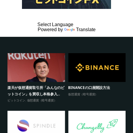
Powered by
Translate
P
手数料ゼロの取引所COBINHOOD
ビットコインキャッシュ（BCH）の
ッ
の開設方法
価格が高騰する要因はAnt...
ビ
仮想通貨（暗号通貨）
ビットコイン
,
仮想通貨（暗号通貨）