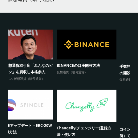
P
手数料ゼロの取引所COBINHOOD
ビットコインキャッシュ（BCH）の
ッ
の開設方法
価格が高騰する要因はAnt...
ビ
仮想通貨（暗号通貨）
ビットコイン
,
仮想通貨（暗号通貨）
コインチェック（ビットコイン取引
【新春特別企画】Bitcoin10万円分
仮
所）で仮想通貨 ネム（XEM...
プレゼントキャンペー...
「